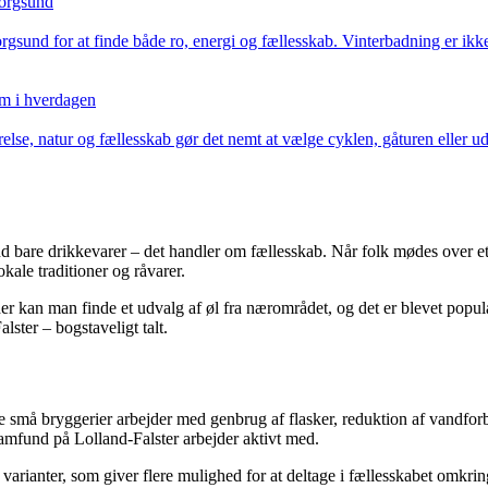
borgsund
gsund for at finde både ro, energi og fællesskab. Vinterbadning er ikke 
rm i hverdagen
relse, natur og fællesskab gør det nemt at vælge cyklen, gåturen eller 
bare drikkevarer – det handler om fællesskab. Når folk mødes over et gl
ale traditioner og råvarer.
steder kan man finde et udvalg af øl fra nærområdet, og det er blevet po
lster – bogstaveligt talt.
 små bryggerier arbejder med genbrug af flasker, reduktion af vandforb
amfund på Lolland-Falster arbejder aktivt med.
e varianter, som giver flere mulighed for at deltage i fællesskabet omkr