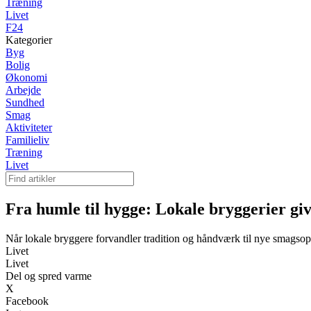
Træning
Livet
F24
Kategorier
Byg
Bolig
Økonomi
Arbejde
Sundhed
Smag
Aktiviteter
Familieliv
Træning
Livet
Fra humle til hygge: Lokale bryggerier gi
Når lokale bryggere forvandler tradition og håndværk til nye smagsopl
Livet
Livet
Del og spred varme
X
Facebook