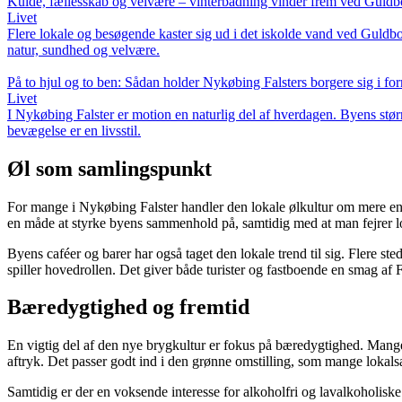
Kulde, fællesskab og velvære – vinterbadning vinder frem ved Guld
Livet
Flere lokale og besøgende kaster sig ud i det iskolde vand ved Guldbor
natur, sundhed og velvære.
På to hjul og to ben: Sådan holder Nykøbing Falsters borgere sig i fo
Livet
I Nykøbing Falster er motion en naturlig del af hverdagen. Byens stør
bevægelse er en livsstil.
Øl som samlingspunkt
For mange i Nykøbing Falster handler den lokale ølkultur om mere end 
en måde at styrke byens sammenhold på, samtidig med at man fejrer lok
Byens caféer og barer har også taget den lokale trend til sig. Flere 
spiller hovedrollen. Det giver både turister og fastboende en smag af Fa
Bæredygtighed og fremtid
En vigtig del af den nye brygkultur er fokus på bæredygtighed. Mange
aftryk. Det passer godt ind i den grønne omstilling, som mange lokals
Samtidig er der en voksende interesse for alkoholfri og lavalkoholisk