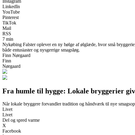
Instagram
LinkedIn
YouTube
Pinterest
TikTok
Mail
RSS
7 min
Nykøbing Falster oplever en ny bølge af ølglæde, hvor små bryggerier
både entusiaster og nysgerrige smagsløg.
Finn Nørgaard
Finn
Nørgaard
Fra humle til hygge: Lokale bryggerier gi
Når lokale bryggere forvandler tradition og håndværk til nye smagsopl
Livet
Livet
Del og spred varme
X
Facebook