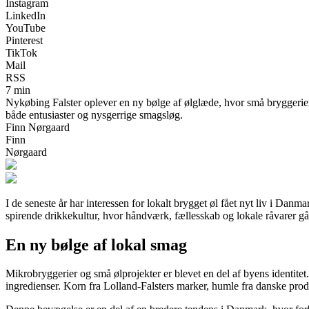
Instagram
LinkedIn
YouTube
Pinterest
TikTok
Mail
RSS
7 min
Nykøbing Falster oplever en ny bølge af ølglæde, hvor små bryggerier
både entusiaster og nysgerrige smagsløg.
Finn Nørgaard
Finn
Nørgaard
I de seneste år har interessen for lokalt brygget øl fået nyt liv i Da
spirende drikkekultur, hvor håndværk, fællesskab og lokale råvarer gå
En ny bølge af lokal smag
Mikrobryggerier og små ølprojekter er blevet en del af byens identitet
ingredienser. Korn fra Lolland-Falsters marker, humle fra danske produ