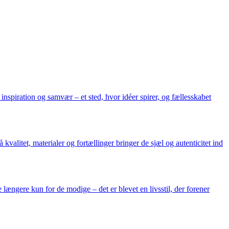
inspiration og samvær – et sted, hvor idéer spirer, og fællesskabet
alitet, materialer og fortællinger bringer de sjæl og autenticitet ind
længere kun for de modige – det er blevet en livsstil, der forener