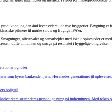
rugerne søger autenticitet og nærhed. I stedet for masseproducerede pr
og produktion, og den ånd lever videre i de nye bryggerier. Brygning er
assiske pilsnere til mørke stouts og frugtige IPA’er.
 Smagninger, ølfestivaler og samarbejder med lokale spisesteder er med t
essen, dufte til humlen og smage på resultatet i hyggelige omgivelser.
rationer og idéer
erer som byens bankende hjerte. Her mødes generationer til oplevelser, 
rs boligstil
åndværkere sætter deres personlige præg på indretningen. Med fokus på kv