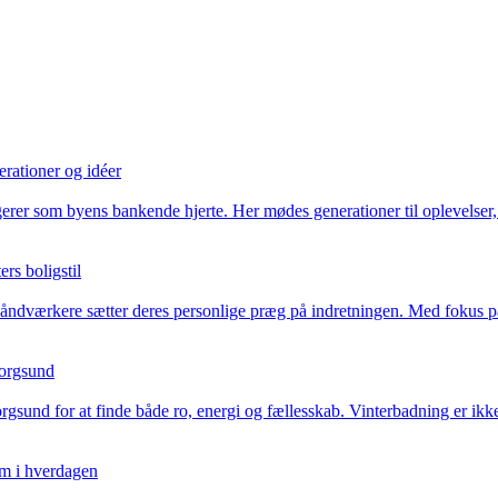
rationer og idéer
erer som byens bankende hjerte. Her mødes generationer til oplevelser, 
rs boligstil
åndværkere sætter deres personlige præg på indretningen. Med fokus på kv
borgsund
gsund for at finde både ro, energi og fællesskab. Vinterbadning er ikke 
rm i hverdagen