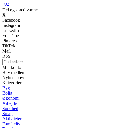
F24
Del og spred varme
X
Facebook
Instagram
LinkedIn
YouTube
Pinterest
TikTok
Mail
RSS
Min konto
Bliv medlem
Nyhedsbrev
Kategorier
Byg
Bolig
Økonomi
Arbejde
Sundhed
Smag
Aktiviteter
Familieliv