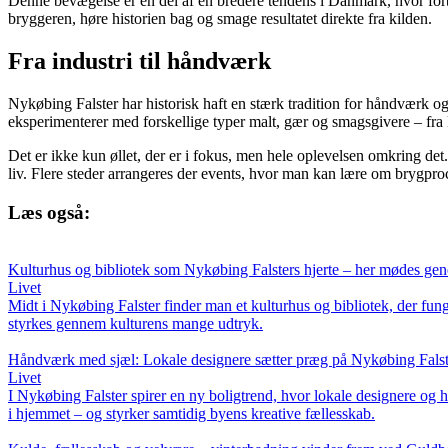
Denne bevægelse er en del af en bredere tendens i Danmark, hvor forb
bryggeren, høre historien bag og smage resultatet direkte fra kilden.
Fra industri til håndværk
Nykøbing Falster har historisk haft en stærk tradition for håndværk 
eksperimenterer med forskellige typer malt, gær og smagsgivere – fra kl
Det er ikke kun øllet, der er i fokus, men hele oplevelsen omkring det.
liv. Flere steder arrangeres der events, hvor man kan lære om brygproc
Læs også:
Kulturhus og bibliotek som Nykøbing Falsters hjerte – her mødes gene
Livet
Midt i Nykøbing Falster finder man et kulturhus og bibliotek, der fung
styrkes gennem kulturens mange udtryk.
Håndværk med sjæl: Lokale designere sætter præg på Nykøbing Falste
Livet
I Nykøbing Falster spirer en ny boligtrend, hvor lokale designere og h
i hjemmet – og styrker samtidig byens kreative fællesskab.