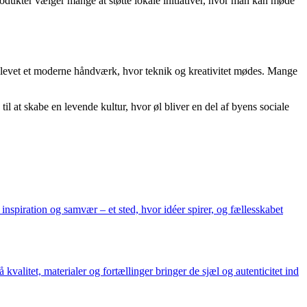
odukter vælger mange at støtte lokale initiativer, hvor man kan møde
 blevet et moderne håndværk, hvor teknik og kreativitet mødes. Mange
il at skabe en levende kultur, hvor øl bliver en del af byens sociale
inspiration og samvær – et sted, hvor idéer spirer, og fællesskabet
alitet, materialer og fortællinger bringer de sjæl og autenticitet ind