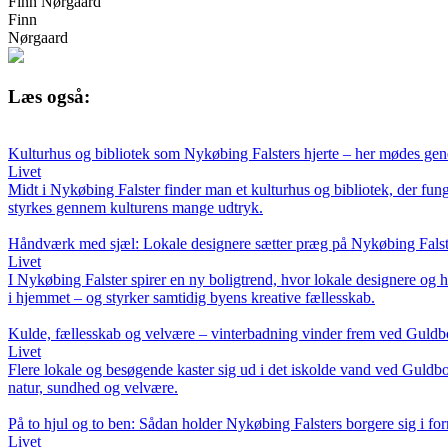
Finn Nørgaard
Finn
Nørgaard
Læs også:
Kulturhus og bibliotek som Nykøbing Falsters hjerte – her mødes gene
Livet
Midt i Nykøbing Falster finder man et kulturhus og bibliotek, der fung
styrkes gennem kulturens mange udtryk.
Håndværk med sjæl: Lokale designere sætter præg på Nykøbing Falste
Livet
I Nykøbing Falster spirer en ny boligtrend, hvor lokale designere og h
i hjemmet – og styrker samtidig byens kreative fællesskab.
Kulde, fællesskab og velvære – vinterbadning vinder frem ved Guld
Livet
Flere lokale og besøgende kaster sig ud i det iskolde vand ved Guldbor
natur, sundhed og velvære.
På to hjul og to ben: Sådan holder Nykøbing Falsters borgere sig i fo
Livet